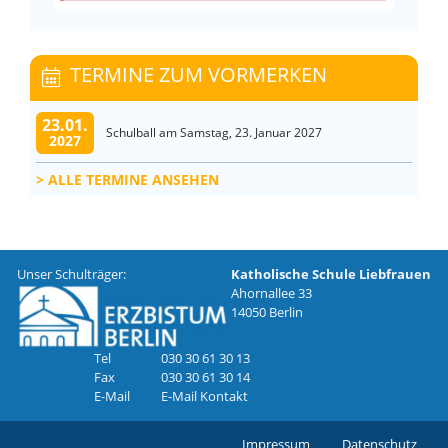
TERMINE ZUM VORMERKEN
23.01.
Schulball am Samstag, 23. Januar 2027
2027
ALLE TERMINE ANSEHEN
Unser Schulträger:
Katholische Schule Liebfrauen
Ahornallee 33
14050 Berlin
Tel
030 30 61 30 13
Fax
030 30 61 30 14
E-Mail
E-Mail Kontakt
Impressum
Datenschutz