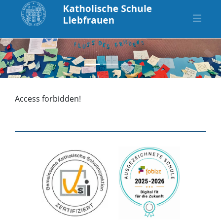
zurück
vo
Access forbidden!