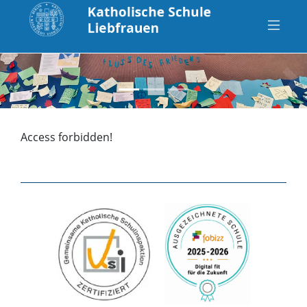
zurück
vo
Access forbidden!