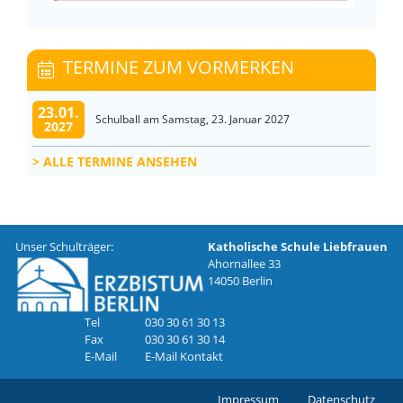
TERMINE ZUM VORMERKEN
23.01.
Schulball am Samstag, 23. Januar 2027
2027
ALLE TERMINE ANSEHEN
Unser Schulträger:
Katholische Schule Liebfrauen
Ahornallee 33
14050 Berlin
Tel
030 30 61 30 13
Fax
030 30 61 30 14
E-Mail
E-Mail Kontakt
Impressum
Datenschutz