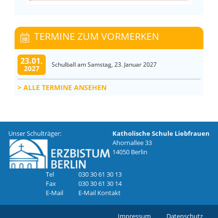
TERMINE ZUM VORMERKEN
23.01.
Schulball am Samstag, 23. Januar 2027
2027
ALLE TERMINE ANSEHEN
Unser Schulträger:
Katholische Schule Liebfrauen
Ahornallee 33
14050 Berlin
Tel
030 30 61 30 13
Fax
030 30 61 30 14
E-Mail
E-Mail Kontakt
Impressum
Datenschutz