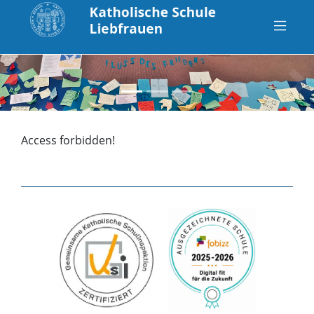
zurück
vo
Access forbidden!