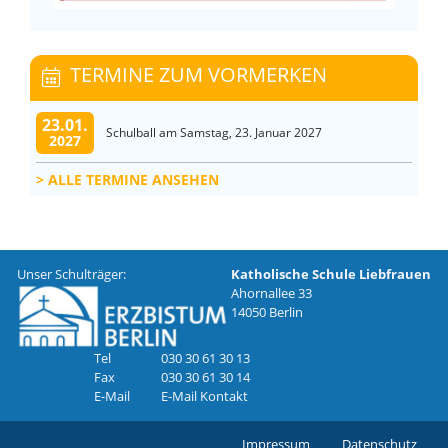
TERMINE ZUM VORMERKEN
23.01.
Schulball am Samstag, 23. Januar 2027
2027
ALLE TERMINE ANSEHEN
Unser Schulträger:
Katholische Schule Liebfrauen
Ahornallee 33
14050 Berlin
Tel
030 30 61 30 13
Fax
030 30 61 30 14
E-Mail
E-Mail Kontakt
Impressum
Datenschutz