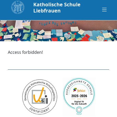
zurück
vo
Access forbidden!