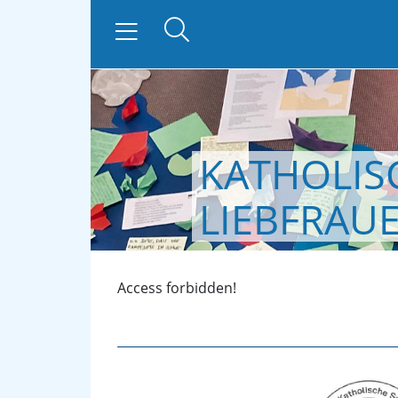
KATHOLIS
zurück
LIEBFRAU
Access forbidden!