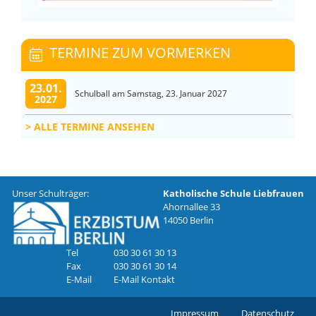
TERMINE ZUM VORMERKEN
23.01.
Schulball am Samstag, 23. Januar 2027
2027
ALLE TERMINE ANSEHEN
Unser Schulträger:
Katholische Schule Liebfrauen
Ahornallee 33
14050 Berlin
Tel
030 30 61 30 13
Fax
030 30 61 30 14
E-Mail
E-Mail Kontakt
Impressum
Datenschutz