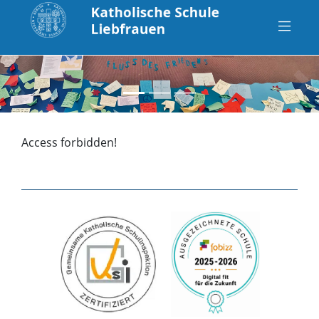
zurück
vo
Access forbidden!