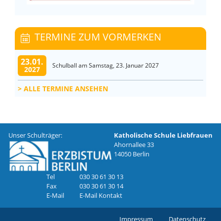
TERMINE ZUM VORMERKEN
23.01.
Schulball am Samstag, 23. Januar 2027
2027
ALLE TERMINE ANSEHEN
Unser Schulträger:
Katholische Schule Liebfrauen
Ahornallee 33
14050 Berlin
Tel
030 30 61 30 13
Fax
030 30 61 30 14
E-Mail
E-Mail Kontakt
Impressum
Datenschutz