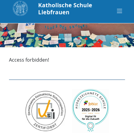
zurück
vo
Access forbidden!