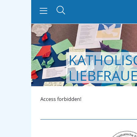
KATHOLIS
zurück
LIEBFRAU
Access forbidden!