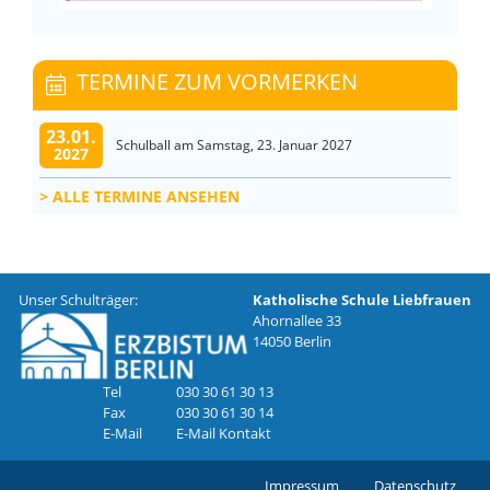
TERMINE ZUM VORMERKEN
23.01.
Schulball am Samstag, 23. Januar 2027
2027
ALLE TERMINE ANSEHEN
Unser Schulträger:
Katholische Schule Liebfrauen
Ahornallee 33
14050 Berlin
Tel
030 30 61 30 13
Fax
030 30 61 30 14
E-Mail
E-Mail Kontakt
Impressum
Datenschutz