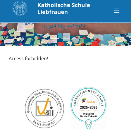
zurück
vo
Access forbidden!