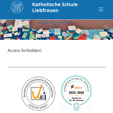
zurück
vo
Access forbidden!