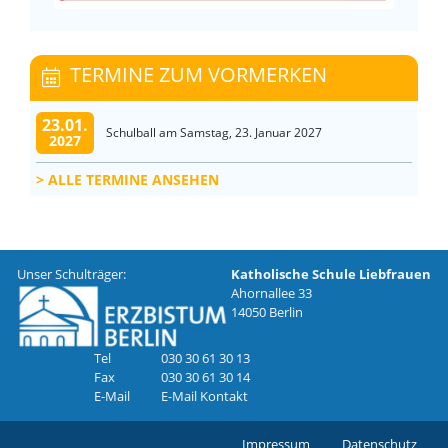
TERMINE ZUM VORMERKEN
23.01.
Schulball am Samstag, 23. Januar 2027
2027
ALLE TERMINE ANSEHEN
Unser Schulträger:
Katholische Schule Liebfrauen
Ahornallee 33
14050 Berlin
Tel
030 30 61 30 13
Fax
030 30 61 30 14
E-Mail
E-Mail Kontakt
Impressum
Datenschutz