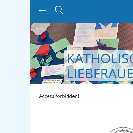
KATHOLIS
zurück
LIEBFRAU
Access forbidden!