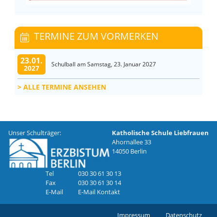
TERMINE ZUM VORMERKEN
23.01.
Schulball am Samstag, 23. Januar 2027
2027
ALLE TERMINE ANSEHEN
Unser Schulträger:
Katholische Schule Liebfrauen
Ahornallee 33
14050 Berlin
Tel
030 30 61 30 13
Fax
030 30 61 30 14
E-Mail
E-Mail Kontakt
Impressum
Datenschutz