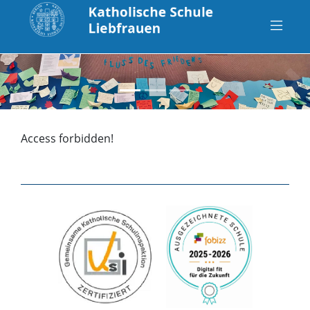
zurück
vo
Access forbidden!