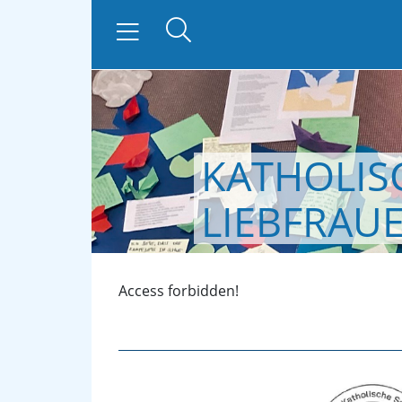
KATHOLIS
zurück
LIEBFRAU
Access forbidden!