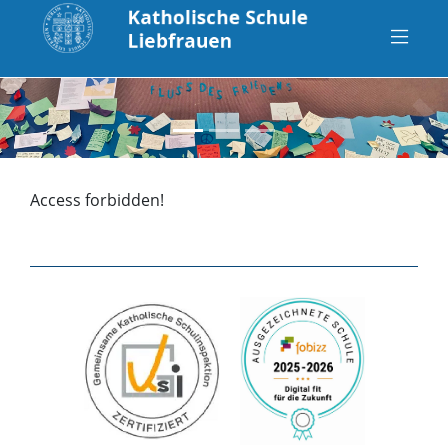
zurück
vo
Access forbidden!