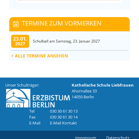
TERMINE ZUM VORMERKEN
23.01.
Schulball am Samstag, 23. Januar 2027
2027
ALLE TERMINE ANSEHEN
Unser Schulträger:
Katholische Schule Liebfrauen
Ahornallee 33
14050 Berlin
Tel
030 30 61 30 13
Fax
030 30 61 30 14
E-Mail
E-Mail Kontakt
Impressum
Datenschutz