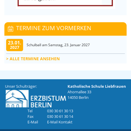
TERMINE ZUM VORMERKEN
23.01.
Schulball am Samstag, 23. Januar 2027
2027
ALLE TERMINE ANSEHEN
Unser Schulträger:
Katholische Schule Liebfrauen
Ahornallee 33
14050 Berlin
Tel
030 30 61 30 13
Fax
030 30 61 30 14
E-Mail
E-Mail Kontakt